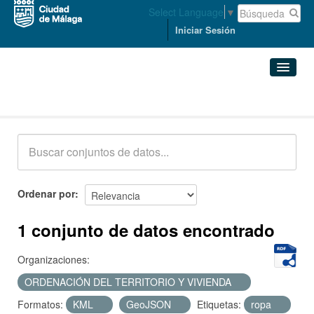
Select Language
▼
Iniciar Sesión
Conjuntos de datos
Conjuntos de datos
Organizaciones
Grupos
Ordenar por
Acerca de
1 conjunto de datos encontrado
Organizaciones:
ORDENACIÓN DEL TERRITORIO Y VIVIENDA
Formatos:
KML
GeoJSON
Etiquetas:
ropa