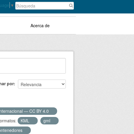
guage
▼
Acerca de
nar por
Internacional — CC BY 4.0
ormatos:
KML
gml
ontenedores