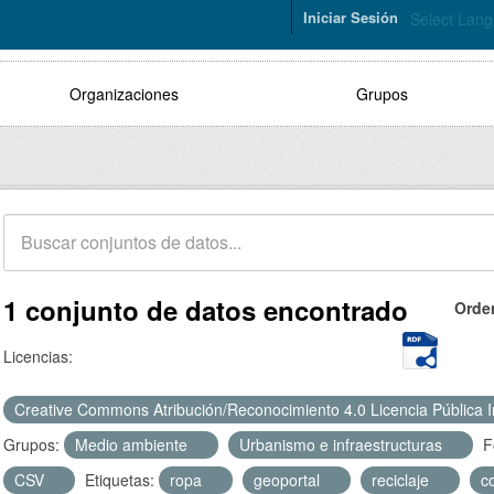
Iniciar Sesión
Select Lan
Organizaciones
Grupos
1 conjunto de datos encontrado
Orde
Licencias:
Creative Commons Atribución/Reconocimiento 4.0 Licencia Pública 
Grupos:
Medio ambiente
Urbanismo e infraestructuras
F
CSV
Etiquetas:
ropa
geoportal
reciclaje
c