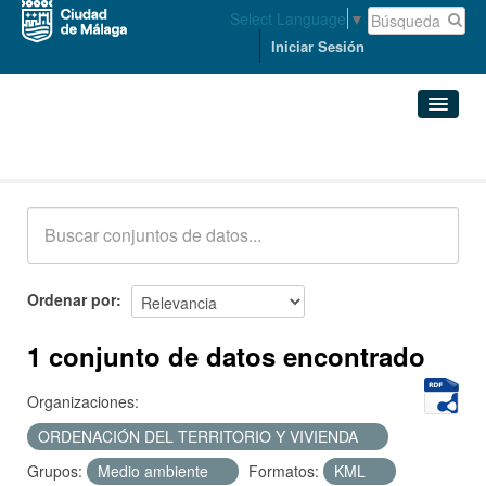
Select Language
▼
Iniciar Sesión
Conjuntos de datos
Conjuntos de datos
Organizaciones
Grupos
Ordenar por
Acerca de
1 conjunto de datos encontrado
Organizaciones:
ORDENACIÓN DEL TERRITORIO Y VIVIENDA
Grupos:
Medio ambiente
Formatos:
KML