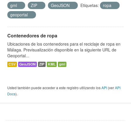
gml
ZIP
GeoJSON
Etiquetas:
ropa
geoportal
Contenedores de ropa
Ubicaciones de los contenedores para el reciclaje de ropa en
Málaga. Previsualización disponible en la siguiente URL de
Geoportal...
CSV
GeoJSON
ZIP
KML
gml
Usted también puede acceder a este registro utilizando los
API
(ver
API
Docs
).