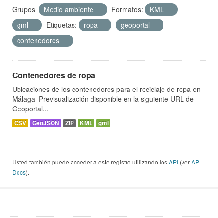
Grupos:
Medio ambiente
Formatos:
KML
gml
Etiquetas:
ropa
geoportal
contenedores
Contenedores de ropa
Ubicaciones de los contenedores para el reciclaje de ropa en
Málaga. Previsualización disponible en la siguiente URL de
Geoportal...
CSV
GeoJSON
ZIP
KML
gml
Usted también puede acceder a este registro utilizando los
API
(ver
API
Docs
).