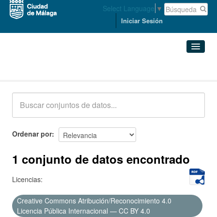
Select Language
▼
Iniciar Sesión
Conjuntos de datos
Conjuntos de datos
Organizaciones
Grupos
Ordenar por
Acerca de
1 conjunto de datos encontrado
Licencias:
Creative Commons Atribución/Reconocimiento 4.0
Licencia Pública Internacional — CC BY 4.0