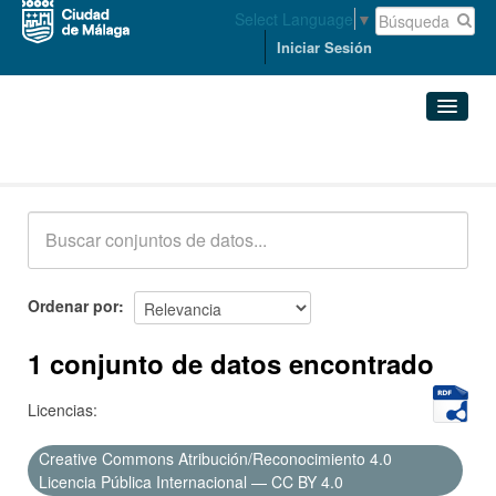
Select Language
▼
Iniciar Sesión
Conjuntos de datos
Conjuntos de datos
Organizaciones
Grupos
Ordenar por
Acerca de
1 conjunto de datos encontrado
Licencias:
Creative Commons Atribución/Reconocimiento 4.0
Licencia Pública Internacional — CC BY 4.0