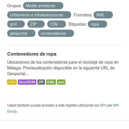
Grupos:
Medio ambiente
Urbanismo e infraestructuras
Formatos:
KML
gml
ZIP
CSV
Etiquetas:
ropa
geoportal
contenedores
Contenedores de ropa
Ubicaciones de los contenedores para el reciclaje de ropa en
Málaga. Previsualización disponible en la siguiente URL de
Geoportal...
CSV
GeoJSON
ZIP
KML
gml
Usted también puede acceder a este registro utilizando los
API
(ver
API
Docs
).