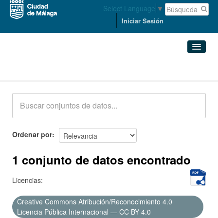
Select Language
▼
Iniciar Sesión
Conjuntos de datos
Conjuntos de datos
Organizaciones
Grupos
Ordenar por
Acerca de
1 conjunto de datos encontrado
Licencias:
Creative Commons Atribución/Reconocimiento 4.0
Licencia Pública Internacional — CC BY 4.0