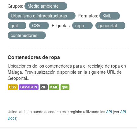
Grupos:
Medio ambiente
Urbanismo e infraestructuras
Formatos:
KML
gml
CSV
Etiquetas:
ropa
geoportal
contenedores
Contenedores de ropa
Ubicaciones de los contenedores para el reciclaje de ropa en
Málaga. Previsualización disponible en la siguiente URL de
Geoportal...
CSV
GeoJSON
ZIP
KML
gml
Usted también puede acceder a este registro utilizando los
API
(ver
API
Docs
).