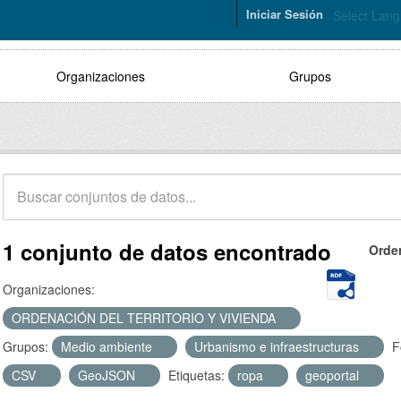
Iniciar Sesión
Select Lan
Organizaciones
Grupos
1 conjunto de datos encontrado
Orde
Organizaciones:
ORDENACIÓN DEL TERRITORIO Y VIVIENDA
Grupos:
Medio ambiente
Urbanismo e infraestructuras
F
CSV
GeoJSON
Etiquetas:
ropa
geoportal