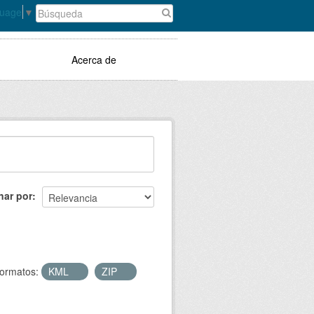
guage
▼
Acerca de
nar por
ormatos:
KML
ZIP