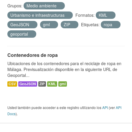
Grupos:
Medio ambiente
Urbanismo e infraestructuras
Formatos:
KML
GeoJSON
gml
ZIP
Etiquetas:
ropa
geoportal
Contenedores de ropa
Ubicaciones de los contenedores para el reciclaje de ropa en
Málaga. Previsualización disponible en la siguiente URL de
Geoportal...
CSV
GeoJSON
ZIP
KML
gml
Usted también puede acceder a este registro utilizando los
API
(ver
API
Docs
).