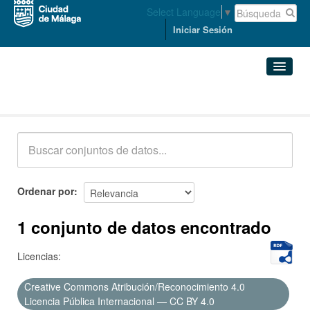
Select Language
▼
Iniciar Sesión
Conjuntos de datos
Conjuntos de datos
Organizaciones
Grupos
Ordenar por
Acerca de
1 conjunto de datos encontrado
Licencias:
Creative Commons Atribución/Reconocimiento 4.0
Licencia Pública Internacional — CC BY 4.0