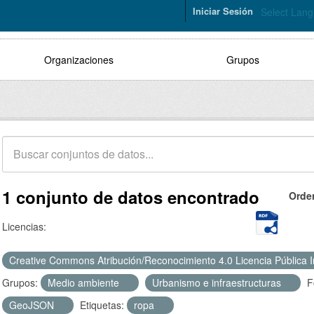
Iniciar Sesión
Select Lan
Organizaciones
Grupos
1 conjunto de datos encontrado
Orde
Licencias:
Creative Commons Atribución/Reconocimiento 4.0 Licencia Pública 
Grupos:
Medio ambiente
Urbanismo e infraestructuras
F
GeoJSON
Etiquetas:
ropa