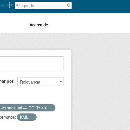
guage
▼
Acerca de
nar por
Internacional — CC BY 4.0
ormatos:
KML