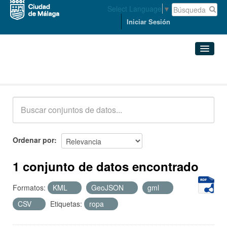
Select Language
▼
Iniciar Sesión
Conjuntos de datos
Conjuntos de datos
Organizaciones
Grupos
Ordenar por
Acerca de
1 conjunto de datos encontrado
Formatos:
KML
GeoJSON
gml
CSV
Etiquetas:
ropa