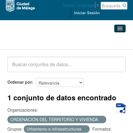
Select Language
▼
Iniciar Sesión
Conjuntos de datos
Conjuntos de datos
Organizaciones
Grupos
Ordenar por
Acerca de
1 conjunto de datos encontrado
Organizaciones:
ORDENACIÓN DEL TERRITORIO Y VIVIENDA
Grupos:
Urbanismo e infraestructuras
Formatos: