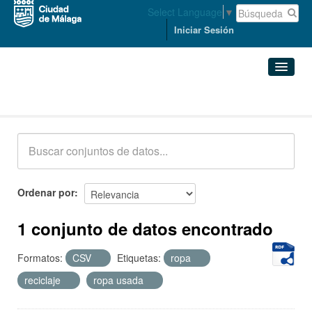
Select Language
▼
Iniciar Sesión
Conjuntos de datos
Conjuntos de datos
Organizaciones
Grupos
Ordenar por
Acerca de
1 conjunto de datos encontrado
Formatos:
CSV
Etiquetas:
ropa
reciclaje
ropa usada