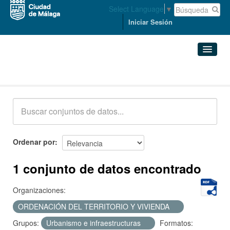
Select Language
▼
Iniciar Sesión
Conjuntos de datos
Conjuntos de datos
Organizaciones
Grupos
Ordenar por
Acerca de
1 conjunto de datos encontrado
Organizaciones:
ORDENACIÓN DEL TERRITORIO Y VIVIENDA
Grupos:
Urbanismo e infraestructuras
Formatos: