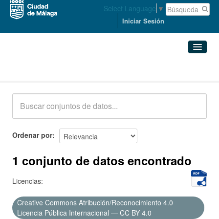
Select Language
▼
Iniciar Sesión
Conjuntos de datos
Conjuntos de datos
Organizaciones
Grupos
Ordenar por
Acerca de
1 conjunto de datos encontrado
Licencias:
Creative Commons Atribución/Reconocimiento 4.0
Licencia Pública Internacional — CC BY 4.0