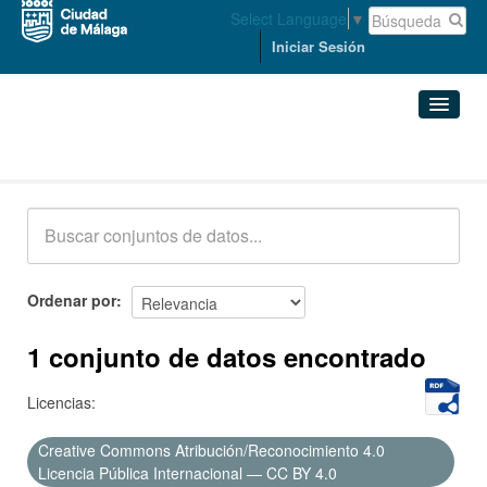
Select Language
▼
Iniciar Sesión
Conjuntos de datos
Conjuntos de datos
Organizaciones
Grupos
Ordenar por
Acerca de
1 conjunto de datos encontrado
Licencias:
Creative Commons Atribución/Reconocimiento 4.0
Licencia Pública Internacional — CC BY 4.0