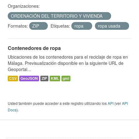
Organizaciones:
ORDENACIÓN DEL TERRITORIO Y VIVIENDA
Formatos:
ZIP
Etiquetas:
ropa
ropa usada
Contenedores de ropa
Ubicaciones de los contenedores para el reciclaje de ropa en
Málaga. Previsualización disponible en la siguiente URL de
Geoportal...
CSV
GeoJSON
ZIP
KML
gml
Usted también puede acceder a este registro utilizando los
API
(ver
API
Docs
).