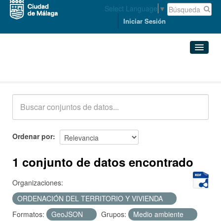
Select Language
▼
Iniciar Sesión
Conjuntos de datos
Conjuntos de datos
Organizaciones
Grupos
Ordenar por
Acerca de
1 conjunto de datos encontrado
Organizaciones:
ORDENACIÓN DEL TERRITORIO Y VIVIENDA
Formatos:
GeoJSON
Grupos:
Medio ambiente