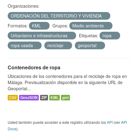
Organizaciones:
ORDENACIÓN DEL TERRITORIO Y VIVIENDA
Formatos:
KML
Grupos:
Medio ambiente
Urbanismo e infraestructuras
Etiquetas:
ropa
ropa usada
reciclaje
geoportal
Contenedores de ropa
Ubicaciones de los contenedores para el reciclaje de ropa en
Málaga. Previsualización disponible en la siguiente URL de
Geoportal...
CSV
GeoJSON
ZIP
KML
gml
Usted también puede acceder a este registro utilizando los
API
(ver
API
Docs
).