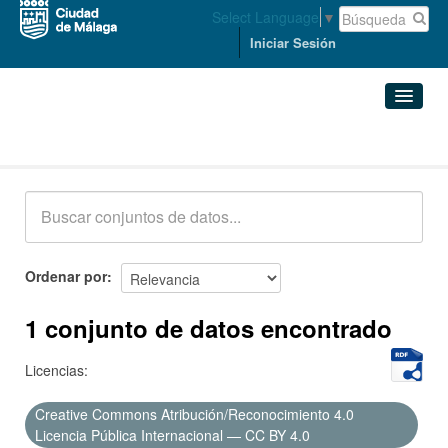
Select Language
▼
Iniciar Sesión
Conjuntos de datos
Conjuntos de datos
Organizaciones
Grupos
Ordenar por
Acerca de
1 conjunto de datos encontrado
Licencias:
Creative Commons Atribución/Reconocimiento 4.0
Licencia Pública Internacional — CC BY 4.0