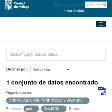
Select Language
▼
Iniciar Sesión
Conjuntos de datos
Conjuntos de datos
Organizaciones
Grupos
Ordenar por
Acerca de
1 conjunto de datos encontrado
Organizaciones:
ORDENACIÓN DEL TERRITORIO Y VIVIENDA
Formatos:
gml
GeoJSON
Grupos: