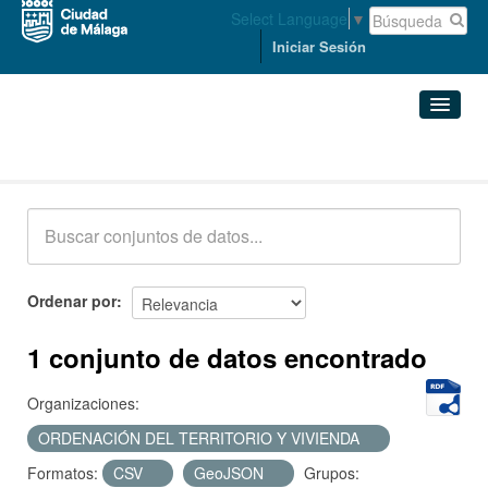
Select Language
▼
Iniciar Sesión
Conjuntos de datos
Conjuntos de datos
Organizaciones
Grupos
Ordenar por
Acerca de
1 conjunto de datos encontrado
Organizaciones:
ORDENACIÓN DEL TERRITORIO Y VIVIENDA
Formatos:
CSV
GeoJSON
Grupos: