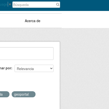
guage
▼
Acerca de
nar por
da
geoportal