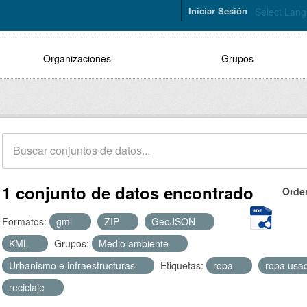
Iniciar Sesión
Select Lan
Organizaciones
Grupos
1 conjunto de datos encontrado
Orde
Formatos:
gml
ZIP
GeoJSON
KML
Grupos:
Medio ambiente
Urbanismo e infraestructuras
Etiquetas:
ropa
ropa usa
reciclaje