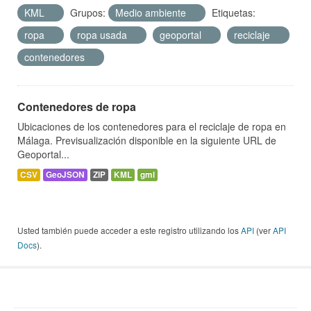
KML
Grupos:
Medio ambiente
Etiquetas:
ropa
ropa usada
geoportal
reciclaje
contenedores
Contenedores de ropa
Ubicaciones de los contenedores para el reciclaje de ropa en
Málaga. Previsualización disponible en la siguiente URL de
Geoportal...
CSV
GeoJSON
ZIP
KML
gml
Usted también puede acceder a este registro utilizando los
API
(ver
API
Docs
).