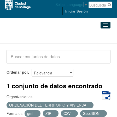
Select Language
▼
Iniciar Sesión
Conjuntos de datos
Conjuntos de datos
Organizaciones
Grupos
Ordenar por
Acerca de
1 conjunto de datos encontrado
Organizaciones:
ORDENACIÓN DEL TERRITORIO Y VIVIENDA
Formatos:
gml
ZIP
CSV
GeoJSON