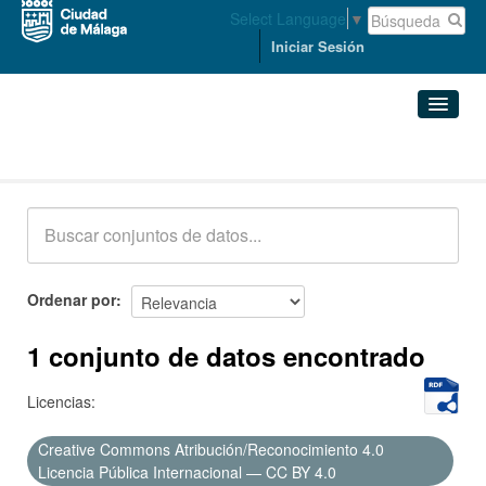
Select Language
▼
Iniciar Sesión
Conjuntos de datos
Conjuntos de datos
Organizaciones
Grupos
Ordenar por
Acerca de
1 conjunto de datos encontrado
Licencias:
Creative Commons Atribución/Reconocimiento 4.0
Licencia Pública Internacional — CC BY 4.0