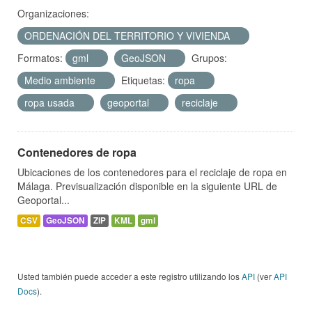
Organizaciones:
ORDENACIÓN DEL TERRITORIO Y VIVIENDA
Formatos:
gml
GeoJSON
Grupos:
Medio ambiente
Etiquetas:
ropa
ropa usada
geoportal
reciclaje
Contenedores de ropa
Ubicaciones de los contenedores para el reciclaje de ropa en
Málaga. Previsualización disponible en la siguiente URL de
Geoportal...
CSV
GeoJSON
ZIP
KML
gml
Usted también puede acceder a este registro utilizando los
API
(ver
API
Docs
).