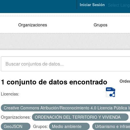
Iniciar Sesión
Select Lan
Organizaciones
Grupos
1 conjunto de datos encontrado
Orde
Licencias:
Creative Commons Atribución/Reconocimiento 4.0 Licencia Pública 
Organizaciones:
ORDENACIÓN DEL TERRITORIO Y VIVIENDA
GeoJSON
Grupos:
Medio ambiente
Urbanismo e infra