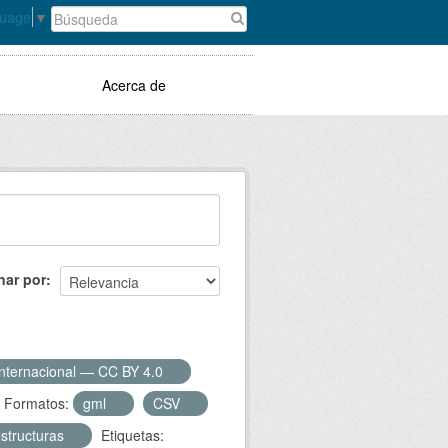
guage
▼
Acerca de
nar por
Internacional — CC BY 4.0
Formatos:
gml
CSV
estructuras
Etiquetas: