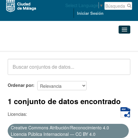
Select Language
▼
Iniciar Sesión
Conjuntos de datos
Conjuntos de datos
Organizaciones
Grupos
Ordenar por
Acerca de
1 conjunto de datos encontrado
Licencias:
Creative Commons Atribución/Reconocimiento 4.0
Licencia Pública Internacional — CC BY 4.0