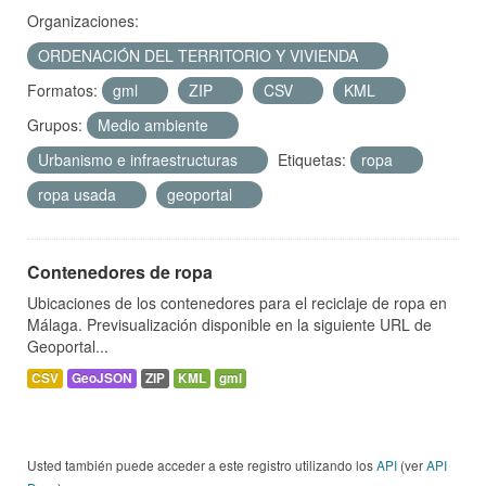
Organizaciones:
ORDENACIÓN DEL TERRITORIO Y VIVIENDA
Formatos:
gml
ZIP
CSV
KML
Grupos:
Medio ambiente
Urbanismo e infraestructuras
Etiquetas:
ropa
ropa usada
geoportal
Contenedores de ropa
Ubicaciones de los contenedores para el reciclaje de ropa en
Málaga. Previsualización disponible en la siguiente URL de
Geoportal...
CSV
GeoJSON
ZIP
KML
gml
Usted también puede acceder a este registro utilizando los
API
(ver
API