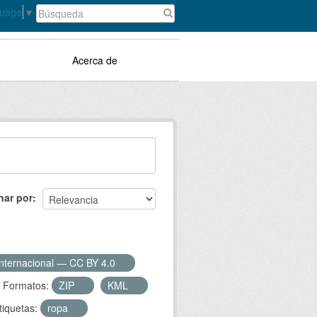
guage
▼
Acerca de
nar por
Internacional — CC BY 4.0
Formatos:
ZIP
KML
tiquetas:
ropa