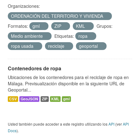
Organizaciones:
ORDENACIÓN DEL TERRITORIO Y VIVIENDA
Formatos:
gml
ZIP
KML
Grupos:
Medio ambiente
Etiquetas:
ropa
ropa usada
reciclaje
geoportal
Contenedores de ropa
Ubicaciones de los contenedores para el reciclaje de ropa en
Málaga. Previsualización disponible en la siguiente URL de
Geoportal...
CSV
GeoJSON
ZIP
KML
gml
Usted también puede acceder a este registro utilizando los
API
(ver
API
Docs
).