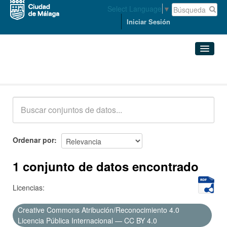
Select Language
▼
Iniciar Sesión
Conjuntos de datos
Conjuntos de datos
Organizaciones
Grupos
Ordenar por
Acerca de
1 conjunto de datos encontrado
Licencias:
Creative Commons Atribución/Reconocimiento 4.0
Licencia Pública Internacional — CC BY 4.0