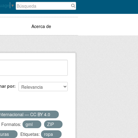
guage
▼
Acerca de
nar por
Internacional — CC BY 4.0
Formatos:
gml
ZIP
turas
Etiquetas:
ropa