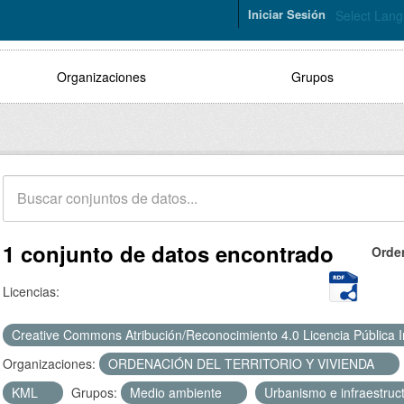
Iniciar Sesión
Select Lan
Organizaciones
Grupos
1 conjunto de datos encontrado
Orde
Licencias:
Creative Commons Atribución/Reconocimiento 4.0 Licencia Pública 
Organizaciones:
ORDENACIÓN DEL TERRITORIO Y VIVIENDA
KML
Grupos:
Medio ambiente
Urbanismo e infraestruc