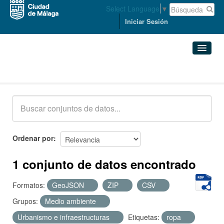
Select Language
▼
Iniciar Sesión
Conjuntos de datos
Conjuntos de datos
Organizaciones
Grupos
Ordenar por
Acerca de
1 conjunto de datos encontrado
Formatos:
GeoJSON
ZIP
CSV
Grupos:
Medio ambiente
Urbanismo e infraestructuras
Etiquetas:
ropa