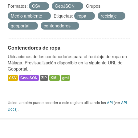
Formatos:
CSV
GeoJSON
Grupos:
Medio ambiente
Etiquetas:
ropa
reciclaje
geoportal
contenedores
Contenedores de ropa
Ubicaciones de los contenedores para el reciclaje de ropa en
Málaga. Previsualización disponible en la siguiente URL de
Geoportal...
CSV
GeoJSON
ZIP
KML
gml
Usted también puede acceder a este registro utilizando los
API
(ver
API
Docs
).