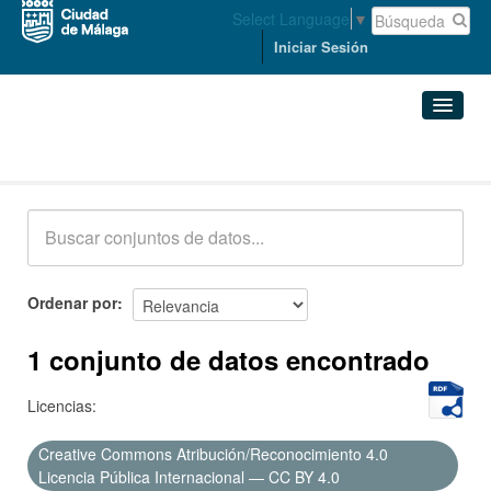
Select Language
▼
Iniciar Sesión
Conjuntos de datos
Conjuntos de datos
Organizaciones
Grupos
Ordenar por
Acerca de
1 conjunto de datos encontrado
Licencias:
Creative Commons Atribución/Reconocimiento 4.0
Licencia Pública Internacional — CC BY 4.0