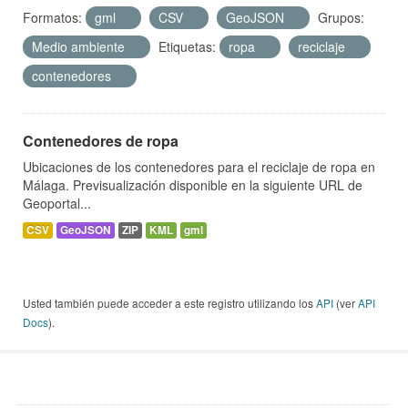
Formatos:
gml
CSV
GeoJSON
Grupos:
Medio ambiente
Etiquetas:
ropa
reciclaje
contenedores
Contenedores de ropa
Ubicaciones de los contenedores para el reciclaje de ropa en
Málaga. Previsualización disponible en la siguiente URL de
Geoportal...
CSV
GeoJSON
ZIP
KML
gml
Usted también puede acceder a este registro utilizando los
API
(ver
API
Docs
).