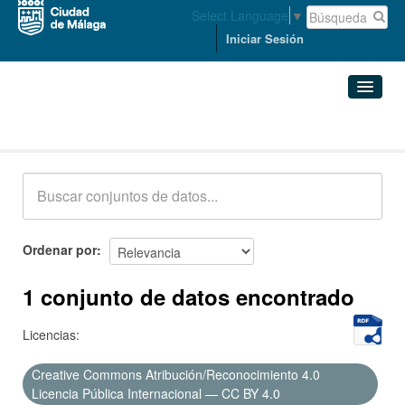
Select Language
▼
Iniciar Sesión
Conjuntos de datos
Conjuntos de datos
Organizaciones
Grupos
Ordenar por
Acerca de
1 conjunto de datos encontrado
Licencias:
Creative Commons Atribución/Reconocimiento 4.0
Licencia Pública Internacional — CC BY 4.0