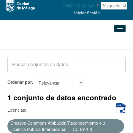
Select Language
▼
Iniciar Sesión
Conjuntos de datos
Conjuntos de datos
Organizaciones
Grupos
Ordenar por
Acerca de
1 conjunto de datos encontrado
Licencias:
Creative Commons Atribución/Reconocimiento 4.0
Licencia Pública Internacional — CC BY 4.0