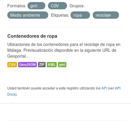
Formatos:
gml
CSV
Grupos:
Medio ambiente
Etiquetas:
ropa
reciclaje
Contenedores de ropa
Ubicaciones de los contenedores para el reciclaje de ropa en
Málaga. Previsualización disponible en la siguiente URL de
Geoportal...
CSV
GeoJSON
ZIP
KML
gml
Usted también puede acceder a este registro utilizando los
API
(ver
API
Docs
).