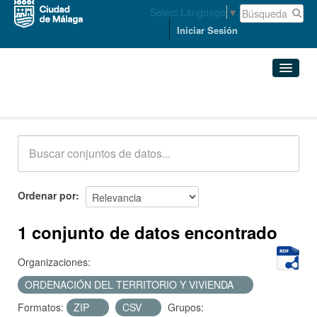
Select Language
▼
Iniciar Sesión
Conjuntos de datos
Conjuntos de datos
Organizaciones
Grupos
Ordenar por
Acerca de
1 conjunto de datos encontrado
Organizaciones:
ORDENACIÓN DEL TERRITORIO Y VIVIENDA
Formatos:
ZIP
CSV
Grupos: