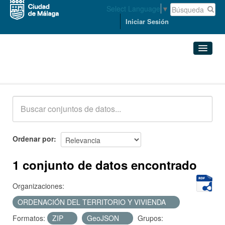
Select Language
▼
Iniciar Sesión
Conjuntos de datos
Conjuntos de datos
Organizaciones
Grupos
Ordenar por
Acerca de
1 conjunto de datos encontrado
Organizaciones:
ORDENACIÓN DEL TERRITORIO Y VIVIENDA
Formatos:
ZIP
GeoJSON
Grupos: