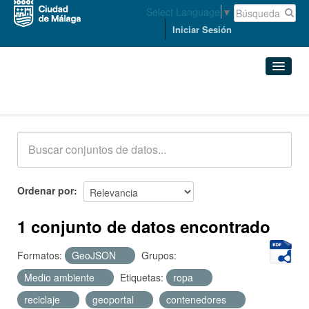
Select Language
▼
Iniciar Sesión
Conjuntos de datos
Conjuntos de datos
Organizaciones
Grupos
Ordenar por
Acerca de
1 conjunto de datos encontrado
Formatos:
GeoJSON
Grupos:
Medio ambiente
Etiquetas:
ropa
reciclaje
geoportal
contenedores