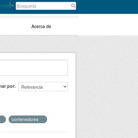
guage
▼
Acerca de
nar por
contenedores