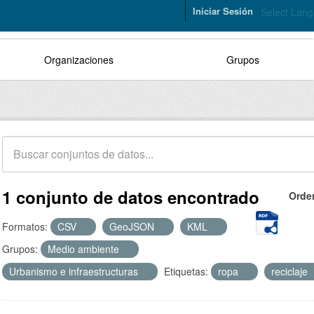
Iniciar Sesión
Select Lan
Organizaciones
Grupos
1 conjunto de datos encontrado
Orde
Formatos:
CSV
GeoJSON
KML
Grupos:
Medio ambiente
Urbanismo e infraestructuras
Etiquetas:
ropa
reciclaje