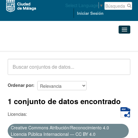
Select Language
▼
Iniciar Sesión
Conjuntos de datos
Conjuntos de datos
Organizaciones
Grupos
Ordenar por
Acerca de
1 conjunto de datos encontrado
Licencias:
Creative Commons Atribución/Reconocimiento 4.0
Licencia Pública Internacional — CC BY 4.0