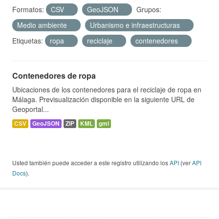
Formatos:
CSV
GeoJSON
Grupos:
Medio ambiente
Urbanismo e infraestructuras
Etiquetas:
ropa
reciclaje
contenedores
Contenedores de ropa
Ubicaciones de los contenedores para el reciclaje de ropa en
Málaga. Previsualización disponible en la siguiente URL de
Geoportal...
CSV
GeoJSON
ZIP
KML
gml
Usted también puede acceder a este registro utilizando los
API
(ver
API
Docs
).