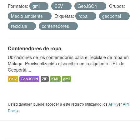
Formatos:
gml
CSV
GeoJSON
Grupos:
Medio ambiente
Etiquetas:
ropa
geoportal
reciclaje
contenedores
Contenedores de ropa
Ubicaciones de los contenedores para el reciclaje de ropa en
Málaga. Previsualización disponible en la siguiente URL de
Geoportal...
CSV
GeoJSON
ZIP
KML
gml
Usted también puede acceder a este registro utilizando los
API
(ver
API
Docs
).