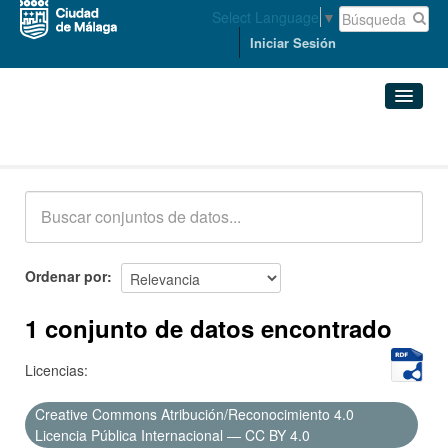
Select Language
▼
Iniciar Sesión
Conjuntos de datos
Conjuntos de datos
Organizaciones
Grupos
Ordenar por
Acerca de
1 conjunto de datos encontrado
Licencias:
Creative Commons Atribución/Reconocimiento 4.0
Licencia Pública Internacional — CC BY 4.0