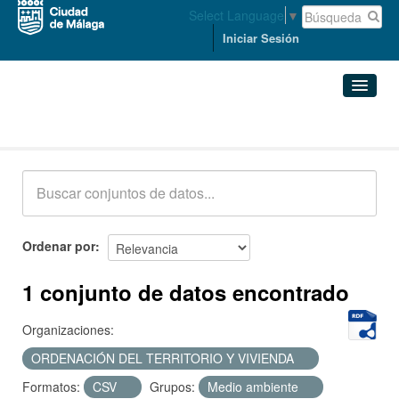
Select Language
▼
Iniciar Sesión
Conjuntos de datos
Conjuntos de datos
Organizaciones
Grupos
Ordenar por
Acerca de
1 conjunto de datos encontrado
Organizaciones:
ORDENACIÓN DEL TERRITORIO Y VIVIENDA
Formatos:
CSV
Grupos:
Medio ambiente