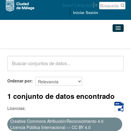
Select Language
▼
Iniciar Sesión
Conjuntos de datos
Conjuntos de datos
Organizaciones
Grupos
Ordenar por
Acerca de
1 conjunto de datos encontrado
Licencias:
Creative Commons Atribución/Reconocimiento 4.0
Licencia Pública Internacional — CC BY 4.0