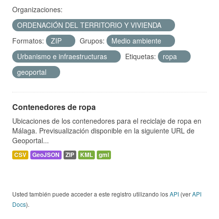
Organizaciones:
ORDENACIÓN DEL TERRITORIO Y VIVIENDA
Formatos:
ZIP
Grupos:
Medio ambiente
Urbanismo e infraestructuras
Etiquetas:
ropa
geoportal
Contenedores de ropa
Ubicaciones de los contenedores para el reciclaje de ropa en
Málaga. Previsualización disponible en la siguiente URL de
Geoportal...
CSV
GeoJSON
ZIP
KML
gml
Usted también puede acceder a este registro utilizando los
API
(ver
API
Docs
).