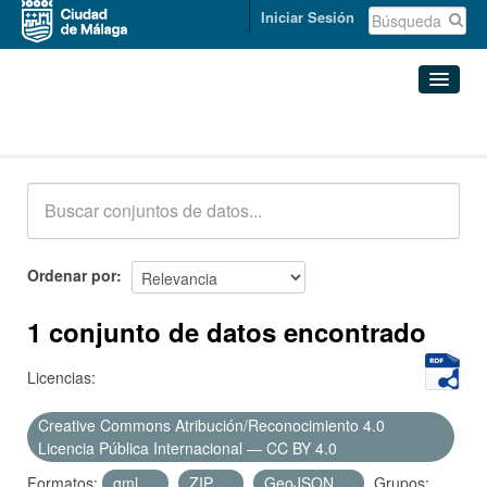
Iniciar Sesión
Conjuntos de datos
Conjuntos de datos
Organizaciones
Grupos
Ordenar por
Acerca de
1 conjunto de datos encontrado
Licencias:
Creative Commons Atribución/Reconocimiento 4.0
Licencia Pública Internacional — CC BY 4.0
Formatos:
gml
ZIP
GeoJSON
Grupos: