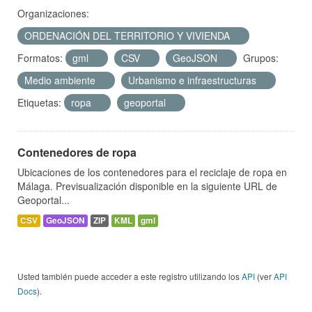
Organizaciones:
ORDENACIÓN DEL TERRITORIO Y VIVIENDA
Formatos:
gml
CSV
GeoJSON
Grupos:
Medio ambiente
Urbanismo e infraestructuras
Etiquetas:
ropa
geoportal
Contenedores de ropa
Ubicaciones de los contenedores para el reciclaje de ropa en
Málaga. Previsualización disponible en la siguiente URL de
Geoportal...
CSV
GeoJSON
ZIP
KML
gml
Usted también puede acceder a este registro utilizando los
API
(ver
API
Docs
).