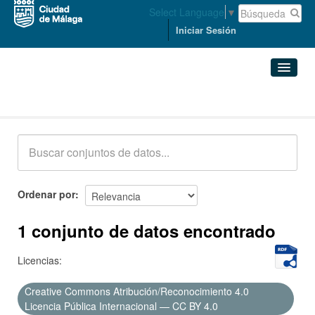
Select Language
▼
Iniciar Sesión
Conjuntos de datos
Conjuntos de datos
Organizaciones
Grupos
Ordenar por
Acerca de
1 conjunto de datos encontrado
Licencias:
Creative Commons Atribución/Reconocimiento 4.0
Licencia Pública Internacional — CC BY 4.0