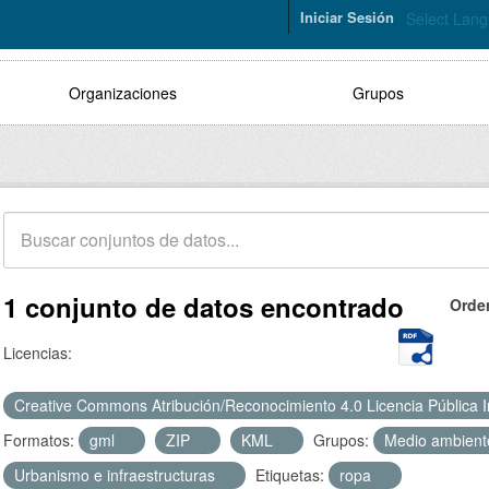
Iniciar Sesión
Select Lan
Organizaciones
Grupos
1 conjunto de datos encontrado
Orde
Licencias:
Creative Commons Atribución/Reconocimiento 4.0 Licencia Pública 
Formatos:
gml
ZIP
KML
Grupos:
Medio ambien
Urbanismo e infraestructuras
Etiquetas:
ropa