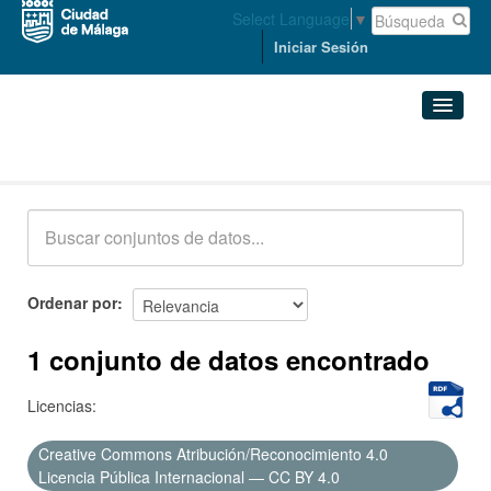
Select Language
▼
Iniciar Sesión
Conjuntos de datos
Conjuntos de datos
Organizaciones
Grupos
Ordenar por
Acerca de
1 conjunto de datos encontrado
Licencias:
Creative Commons Atribución/Reconocimiento 4.0
Licencia Pública Internacional — CC BY 4.0