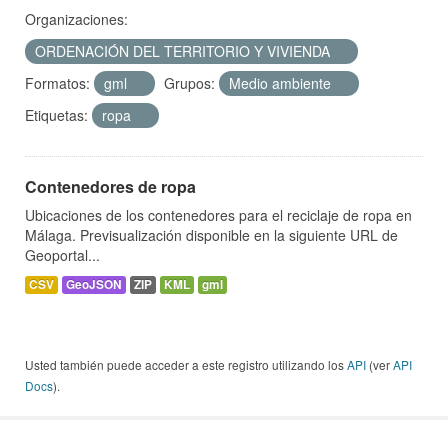
Organizaciones:
ORDENACIÓN DEL TERRITORIO Y VIVIENDA
Formatos:
gml
Grupos:
Medio ambiente
Etiquetas:
ropa
Contenedores de ropa
Ubicaciones de los contenedores para el reciclaje de ropa en
Málaga. Previsualización disponible en la siguiente URL de
Geoportal...
CSV
GeoJSON
ZIP
KML
gml
Usted también puede acceder a este registro utilizando los
API
(ver
API
Docs
).