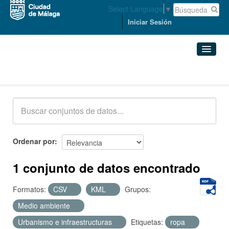
Select Language
▼
Iniciar Sesión
Conjuntos de datos
Conjuntos de datos
Organizaciones
Grupos
Ordenar por
Acerca de
1 conjunto de datos encontrado
Formatos:
CSV
KML
Grupos:
Medio ambiente
Urbanismo e infraestructuras
Etiquetas:
ropa