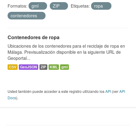
Formatos:
gml
ZIP
Etiquetas:
ropa
contenedores
Contenedores de ropa
Ubicaciones de los contenedores para el reciclaje de ropa en
Málaga. Previsualización disponible en la siguiente URL de
Geoportal...
CSV
GeoJSON
ZIP
KML
gml
Usted también puede acceder a este registro utilizando los
API
(ver
API
Docs
).