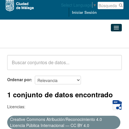
Select Language
▼
Iniciar Sesión
Conjuntos de datos
Conjuntos de datos
Organizaciones
Grupos
Ordenar por
Acerca de
1 conjunto de datos encontrado
Licencias:
Creative Commons Atribución/Reconocimiento 4.0
Licencia Pública Internacional — CC BY 4.0