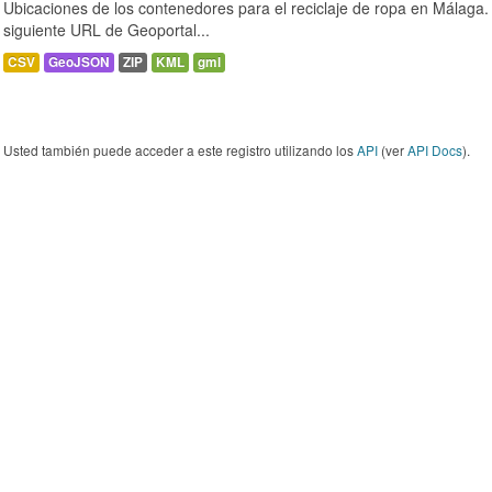
Ubicaciones de los contenedores para el reciclaje de ropa en Málaga. 
siguiente URL de Geoportal...
CSV
GeoJSON
ZIP
KML
gml
Usted también puede acceder a este registro utilizando los
API
(ver
API Docs
).