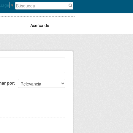
guage
▼
Acerca de
nar por