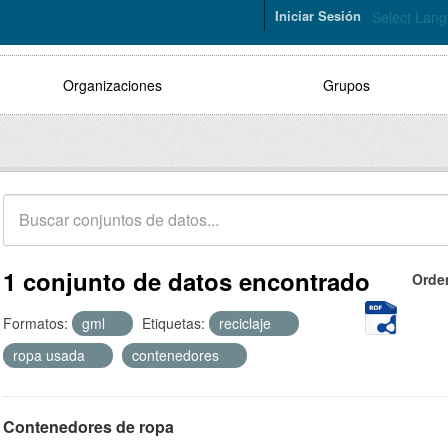
Iniciar Sesión
Select Lan
Organizaciones
Grupos
1 conjunto de datos encontrado
Orde
Formatos:
gml
Etiquetas:
reciclaje
ropa usada
contenedores
Contenedores de ropa