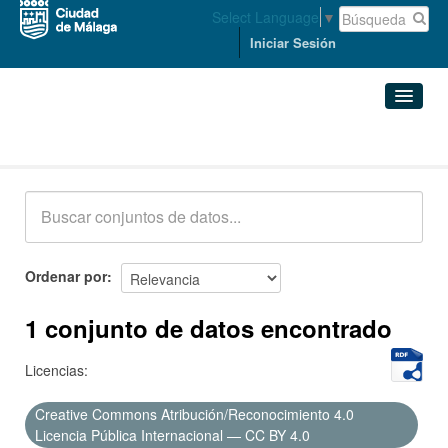
Select Language
▼
Iniciar Sesión
Conjuntos de datos
Conjuntos de datos
Organizaciones
Grupos
Ordenar por
Acerca de
1 conjunto de datos encontrado
Licencias:
Creative Commons Atribución/Reconocimiento 4.0
Licencia Pública Internacional — CC BY 4.0