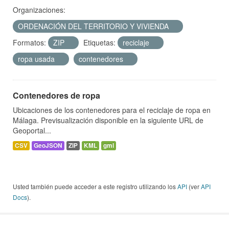
Organizaciones:
ORDENACIÓN DEL TERRITORIO Y VIVIENDA
Formatos:
ZIP
Etiquetas:
reciclaje
ropa usada
contenedores
Contenedores de ropa
Ubicaciones de los contenedores para el reciclaje de ropa en
Málaga. Previsualización disponible en la siguiente URL de
Geoportal...
CSV
GeoJSON
ZIP
KML
gml
Usted también puede acceder a este registro utilizando los
API
(ver
API
Docs
).