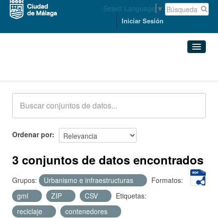
Select Language
▼
Iniciar Sesión
Conjuntos de datos
Conjuntos de datos
Organizaciones
Grupos
Ordenar por
Acerca de
3 conjuntos de datos encontrados
Grupos:
Urbanismo e infraestructuras
Formatos:
gml
ZIP
CSV
Etiquetas:
reciclaje
contenedores