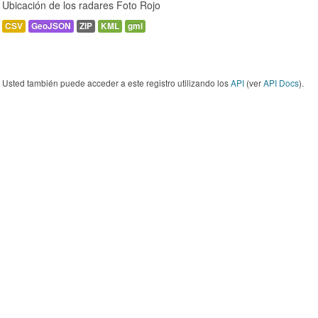
Ubicación de los radares Foto Rojo
CSV
GeoJSON
ZIP
KML
gml
Usted también puede acceder a este registro utilizando los
API
(ver
API Docs
).