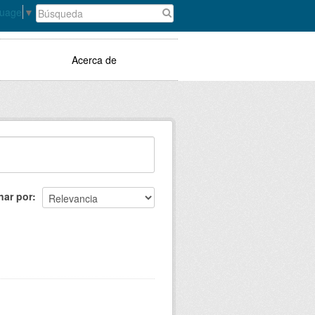
guage
▼
Acerca de
nar por