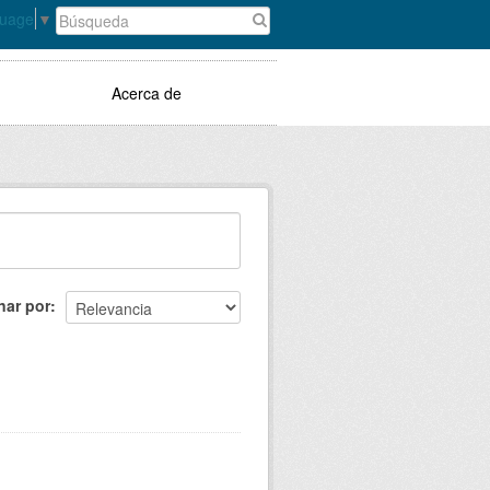
guage
▼
Acerca de
nar por